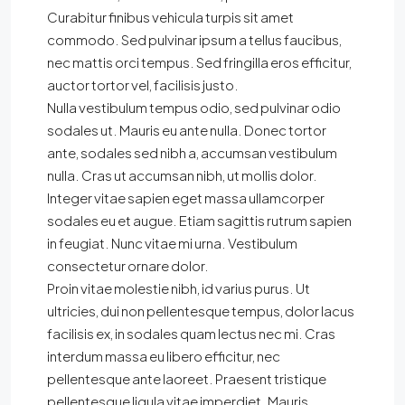
Curabitur finibus vehicula turpis sit amet
commodo. Sed pulvinar ipsum a tellus faucibus,
nec mattis orci tempus. Sed fringilla eros efficitur,
auctor tortor vel, facilisis justo.
Nulla vestibulum tempus odio, sed pulvinar odio
sodales ut. Mauris eu ante nulla. Donec tortor
ante, sodales sed nibh a, accumsan vestibulum
nulla. Cras ut accumsan nibh, ut mollis dolor.
Integer vitae sapien eget massa ullamcorper
sodales eu et augue. Etiam sagittis rutrum sapien
in feugiat. Nunc vitae mi urna. Vestibulum
consectetur ornare dolor.
Proin vitae molestie nibh, id varius purus. Ut
ultricies, dui non pellentesque tempus, dolor lacus
facilisis ex, in sodales quam lectus nec mi. Cras
interdum massa eu libero efficitur, nec
pellentesque ante laoreet. Praesent tristique
pellentesque ligula vitae imperdiet. Mauris