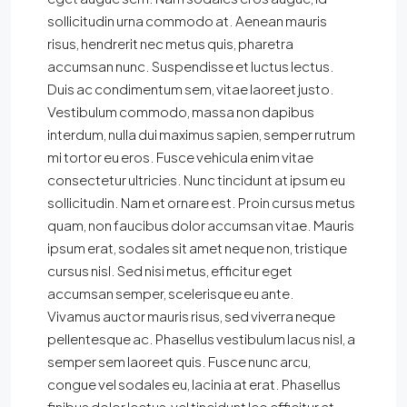
sollicitudin urna commodo at. Aenean mauris
risus, hendrerit nec metus quis, pharetra
accumsan nunc. Suspendisse et luctus lectus.
Duis ac condimentum sem, vitae laoreet justo.
Vestibulum commodo, massa non dapibus
interdum, nulla dui maximus sapien, semper rutrum
mi tortor eu eros. Fusce vehicula enim vitae
consectetur ultricies. Nunc tincidunt at ipsum eu
sollicitudin. Nam et ornare est. Proin cursus metus
quam, non faucibus dolor accumsan vitae. Mauris
ipsum erat, sodales sit amet neque non, tristique
cursus nisl. Sed nisi metus, efficitur eget
accumsan semper, scelerisque eu ante.
Vivamus auctor mauris risus, sed viverra neque
pellentesque ac. Phasellus vestibulum lacus nisl, a
semper sem laoreet quis. Fusce nunc arcu,
congue vel sodales eu, lacinia at erat. Phasellus
finibus dolor lectus, vel tincidunt leo efficitur at.