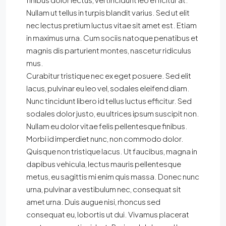
Nullam ut tellus in turpis blandit varius. Sed ut elit
nec lectus pretium luctus vitae sit amet est. Etiam
in maximus urna. Cum sociis natoque penatibus et
magnis dis parturient montes, nascetur ridiculus
mus.
Curabitur tristique nec ex eget posuere. Sed elit
lacus, pulvinar eu leo vel, sodales eleifend diam.
Nunc tincidunt libero id tellus luctus efficitur. Sed
sodales dolor justo, eu ultrices ipsum suscipit non.
Nullam eu dolor vitae felis pellentesque finibus.
Morbi id imperdiet nunc, non commodo dolor.
Quisque non tristique lacus. Ut faucibus, magna in
dapibus vehicula, lectus mauris pellentesque
metus, eu sagittis mi enim quis massa. Donec nunc
urna, pulvinar a vestibulum nec, consequat sit
amet urna. Duis augue nisi, rhoncus sed
consequat eu, lobortis ut dui. Vivamus placerat