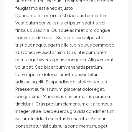
auctor arcu eu tincidunt. Proin vel dolor sed lorem
feugiat molestie nec et justo.
Donec mollis tortor ut est dapibus fermentum.
Vestibulum convallis nisl et ipsum sagittis, vel
finibus dui lacinia. Quisque ac mi et orci congue
commodo in in erat. Suspendisse vulputate
tristique neque, eget sollicitudin purus commodo
id. Donec vel auctor nibh. Duis interdum lorem
purus, eget viverra ipsum congue in. Aliquam erat
volutpat. Sed bibendum venenatis pretium.
Lorem ipsum dolor sit amet, consectetur
adipiscing elit. Suspendisse et ultricies lectus.
Praesent eu felis rutrum, placerat dolor eget,
congue urna. Maecenas cursus mattis purus eu
tincidunt. Cras pretium elementum elit a tempus.
Integer vitae libero eu eros gravida condimentum.
Nullam tincidunt eu lectus in pharetra. Aenean
consectetur nisi quis nulla condimentum, eget