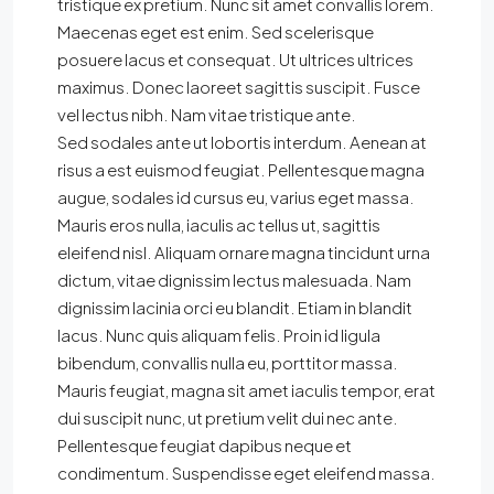
tristique ex pretium. Nunc sit amet convallis lorem.
Maecenas eget est enim. Sed scelerisque
posuere lacus et consequat. Ut ultrices ultrices
maximus. Donec laoreet sagittis suscipit. Fusce
vel lectus nibh. Nam vitae tristique ante.
Sed sodales ante ut lobortis interdum. Aenean at
risus a est euismod feugiat. Pellentesque magna
augue, sodales id cursus eu, varius eget massa.
Mauris eros nulla, iaculis ac tellus ut, sagittis
eleifend nisl. Aliquam ornare magna tincidunt urna
dictum, vitae dignissim lectus malesuada. Nam
dignissim lacinia orci eu blandit. Etiam in blandit
lacus. Nunc quis aliquam felis. Proin id ligula
bibendum, convallis nulla eu, porttitor massa.
Mauris feugiat, magna sit amet iaculis tempor, erat
dui suscipit nunc, ut pretium velit dui nec ante.
Pellentesque feugiat dapibus neque et
condimentum. Suspendisse eget eleifend massa.