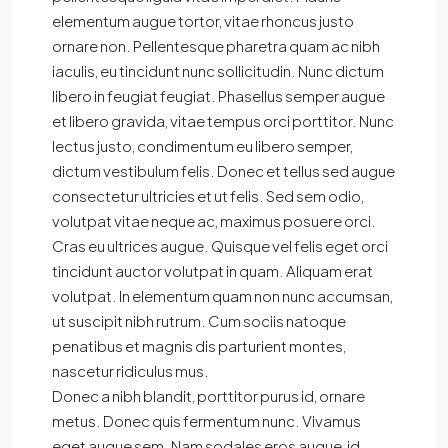
elementum augue tortor, vitae rhoncus justo
ornare non. Pellentesque pharetra quam ac nibh
iaculis, eu tincidunt nunc sollicitudin. Nunc dictum
libero in feugiat feugiat. Phasellus semper augue
et libero gravida, vitae tempus orci porttitor. Nunc
lectus justo, condimentum eu libero semper,
dictum vestibulum felis. Donec et tellus sed augue
consectetur ultricies et ut felis. Sed sem odio,
volutpat vitae neque ac, maximus posuere orci.
Cras eu ultrices augue. Quisque vel felis eget orci
tincidunt auctor volutpat in quam. Aliquam erat
volutpat. In elementum quam non nunc accumsan,
ut suscipit nibh rutrum. Cum sociis natoque
penatibus et magnis dis parturient montes,
nascetur ridiculus mus.
Donec a nibh blandit, porttitor purus id, ornare
metus. Donec quis fermentum nunc. Vivamus
eget augue sem. Nam sodales eros augue, id