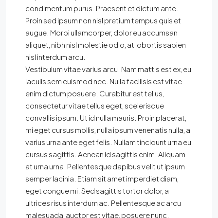
condimentum purus. Praesent et dictum ante.
Proin sed ipsum non nisl pretium tempus quis et
augue. Morbi ullamcorper, dolor eu accumsan
aliquet, nibh nisl molestie odio, at lobortis sapien
nisl interdum arcu.
Vestibulum vitae varius arcu. Nam mattis est ex, eu
iaculis sem euismod nec. Nulla facilisis est vitae
enim dictum posuere. Curabitur est tellus,
consectetur vitae tellus eget, scelerisque
convallis ipsum. Ut id nulla mauris. Proin placerat,
mi eget cursus mollis, nulla ipsum venenatis nulla, a
varius urna ante eget felis. Nullam tincidunt urna eu
cursus sagittis. Aenean id sagittis enim. Aliquam
at urna urna. Pellentesque dapibus velit ut ipsum
semper lacinia. Etiam sit amet imperdiet diam,
eget congue mi. Sed sagittis tortor dolor, a
ultrices risus interdum ac. Pellentesque ac arcu
malesuada, auctor est vitae, posuere nunc.